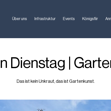
Über uns
Infrastruktur
Events
Königsfiir
An
 Dienstag | Garte
Das ist kein Unkraut, das ist Gartenkunst.