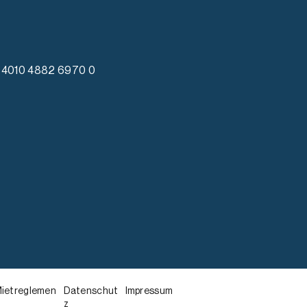
4010 4882 6970 0
ietreglemen
Datenschut
Impressum
z