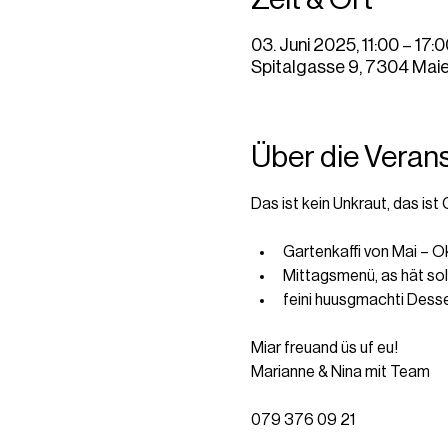
03. Juni 2025, 11:00 – 17:
Spitalgasse 9, 7304 Maie
Über die Veran
Das ist kein Unkraut, das ist
Gartenkaffi von Mai – Ok
Mittagsmenü, as hät so
feini huusgmachti Dess
Miar freuand üs uf eu!
Marianne & Nina mit Team
079 376 09 21