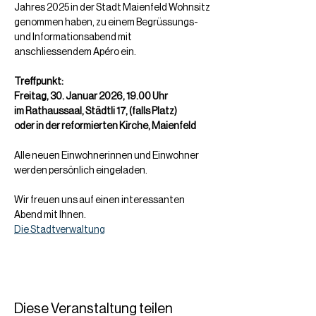
Jahres 2025 in der Stadt Maienfeld Wohnsitz 
genommen haben, zu einem Begrüssungs- 
und Informationsabend mit 
anschliessendem Apéro ein.
Treffpunkt:
Freitag, 30. Januar 2026, 19.00 Uhr
im Rathaussaal, Städtli 17, (falls Platz)
oder in der reformierten Kirche, Maienfeld
Alle neuen Einwohnerinnen und Einwohner 
werden persönlich eingeladen.
Wir freuen uns auf einen interessanten 
Abend mit Ihnen.
Die Stadtverwaltung
Diese Veranstaltung teilen