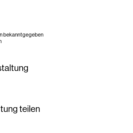
en bekanntgegeben
n
staltung
tung teilen