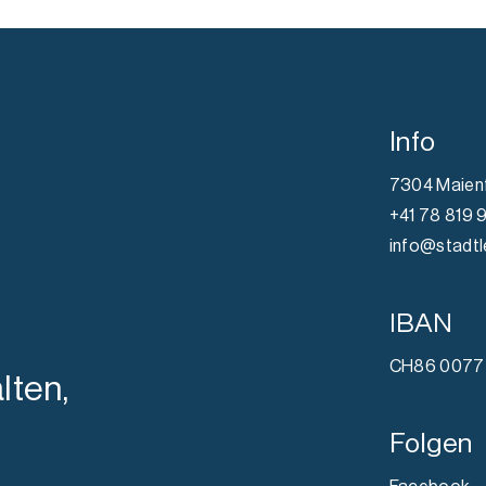
Info
7304 Maien
+41 78 819 
info@stadtl
IBAN
CH86 0077 
lten,
Folgen