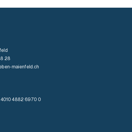
feld
98 28
eben-maienfeld.ch
4010 4882 6970 0