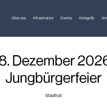
Über uns
Infrastruktur
Events
Königsfiir
An
8. Dezember 2026
Jungbürgerfeier
Stadtrat