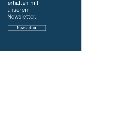
erhalten, mit
unserem
Newsletter.
Newsletter
Info
7304 Maienfeld
+41 78 819 98 28
info@stadtleben-maienfeld.ch
IBAN
CH86
0077 4010 4882 6970 0