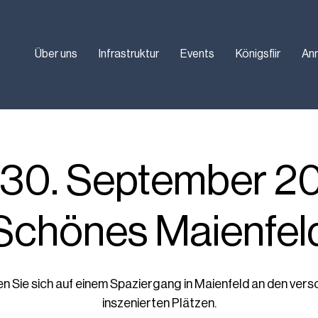
Über uns
Infrastruktur
Events
Königsfiir
An
– 30. September 20
Schönes Maienfel
en Sie sich auf einem Spaziergang in Maienfeld an den vers
inszenierten Plätzen.