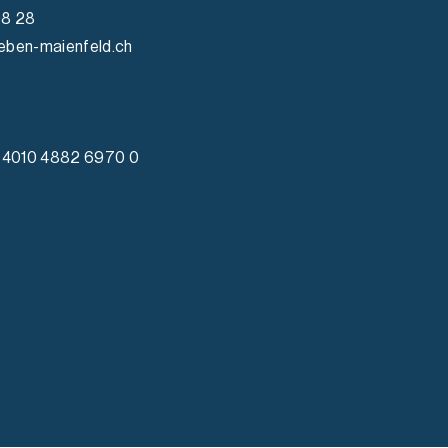
98 28
eben-maienfeld.ch
4010 4882 6970 0