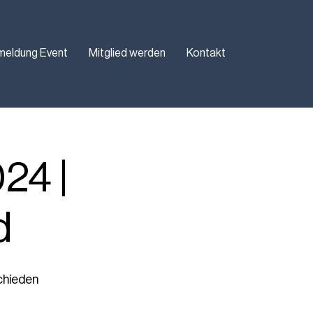
meldung Event
Mitglied werden
Kontakt
24 |
d
chieden