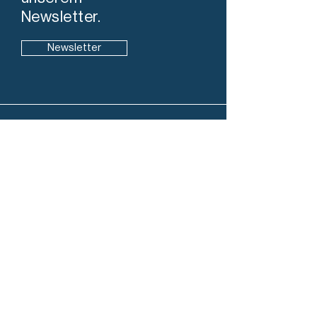
Newsletter.
Newsletter
Info
7304 Maienfeld
+41 78 819 98 28
info@stadtleben-maienfeld.ch
IBAN
CH86
0077 4010 4882 6970 0
Folgen