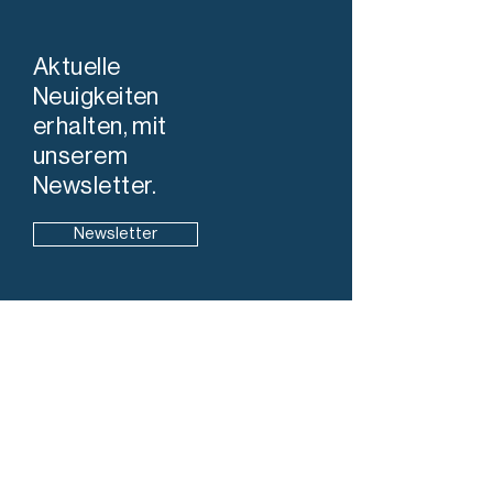
Aktuelle
Neuigkeiten
erhalten, mit
unserem
Newsletter.
Newsletter
Info
7304 Maienfeld
+41 78 819 98 28
info@stadtleben-maienfeld.ch