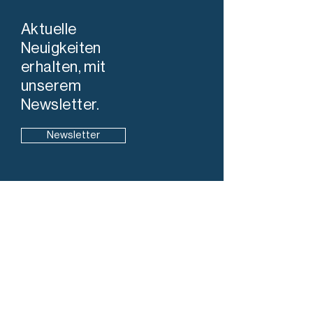
Aktuelle
Neuigkeiten
erhalten, mit
unserem
Newsletter.
Newsletter
Info
7304 Maienfeld
+41 78 819 98 28
info@stadtleben-maienfeld.ch