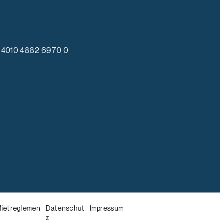
4010 4882 6970 0
ietreglemen
Datenschut
Impressum
z