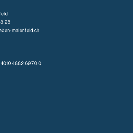
feld
98 28
eben-maienfeld.ch
4010 4882 6970 0