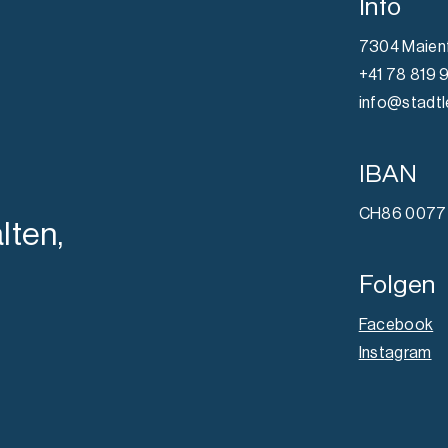
Info
7304 Maien
+41 78 819 
info@stadtl
IBAN
CH86 0077 
lten,
Folgen
Facebook
Instagram